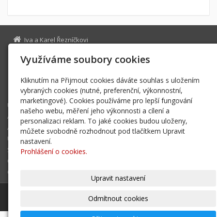
Iva a Karel Řezníčkovi
Librantická 60, Hradec Králové 500 03
Využíváme soubory cookies
reznickova.iva@seznam.cz
+420606602205
Kliknutím na Přijmout cookies dáváte souhlas s uložením
Facebook
vybraných cookies (nutné, preferenční, výkonnostní,
marketingové). Cookies používáme pro lepší fungování
Úvodní stránka
našeho webu, měření jeho výkonnosti a cílení a
AISCHA
personalizaci reklam. To jaké cookies budou uloženy,
ANNY
můžete svobodně rozhodnout pod tlačítkem Upravit
Úspěchy vrhu "A"
nastavení.
Štěňátka vrhu "A"
Prohlášení o cookies.
Čím krmíme...
O nás
Upravit nastavení
© 2026
Iva a Karel Řezníčkovi
-
|
Mapa webu
Odmítnout cookies