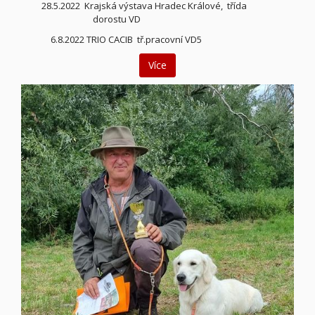
28.5.2022 Krajská výstava Hradec Králové, třída
dorostu VD
6.8.2022 TRIO CACIB tř.pracovní VD5
Více