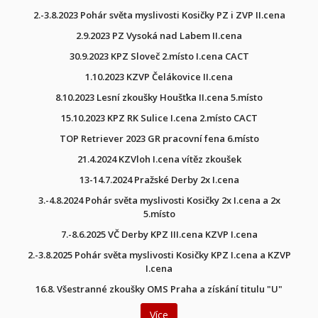
2.-3.8.2023 Pohár světa myslivosti Kosičky PZ i ZVP II.cena
2.9.2023 PZ Vysoká nad Labem II.cena
30.9.2023 KPZ Sloveč 2.místo I.cena CACT
1.10.2023 KZVP Čelákovice II.cena
8.10.2023 Lesní zkoušky Houšťka II.cena 5.místo
15.10.2023 KPZ RK Sulice I.cena 2.místo CACT
TOP Retriever 2023 GR pracovní fena 6.místo
21.4.2024 KZVloh I.cena vítěz zkoušek
13-14.7.2024 Pražské Derby 2x I.cena
3.-4.8.2024 Pohár světa myslivosti Kosičky 2x
I.cena a 2x
5.místo
7.-8.6.2025 VČ Derby KPZ III.cena KZVP I.cena
2.-3.8.2025 Pohár světa myslivosti Kosičky KPZ I.cena a KZVP
I.cena
16.8. Všestranné zkoušky OMS Praha a získání titulu "U"
Více