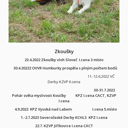
Zkoušky
23.4.2022 Zkoušky vloh Sloveč
I.cena 3 místo
30.4.20222 OVVR Humburky prospěla s plným počtem bodů
11.-12.6.2022 VČ
Derby KZVP II.cena
30-31.7.2022
Pohár světa myslivosti Kosičky
KPZ I.cena CACT, KZVP
I.cena
4.9.2022 KPZ Vysoká nad Labem
I.cena 5.místo
1.-2.7.2023 Severočeské Derby KCHLS KPZ I.cena
22.7. KZVP Jiříkovice I.cena CACT