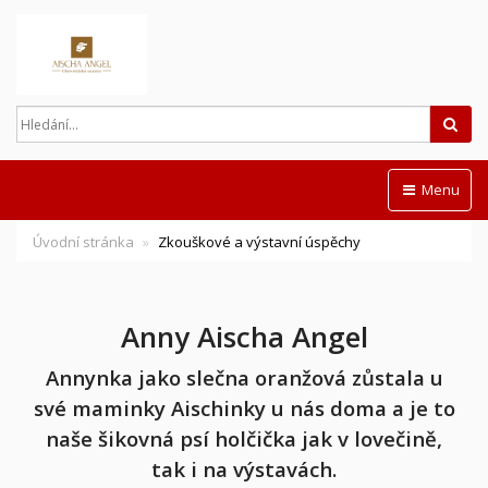
Hled
Menu
Úvodní stránka
Zkouškové a výstavní úspěchy
Anny Aischa Angel
Annynka jako slečna oranžová zůstala u
své maminky Aischinky u nás doma a je to
naše šikovná psí holčička jak v lovečině,
tak i na výstavách.