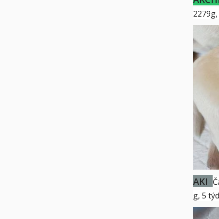
2279g,
AKI
Č
g, 5 t