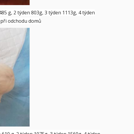
485 g, 2 týden 803g, 3 týden 1113g, 4 týden
g při odchodu domů
 610 g. 2 týden 1075g, 3 týden 1560g, 4 týden