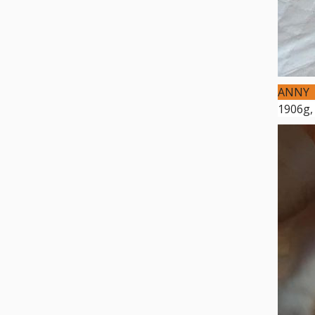
ANNY
1906g,