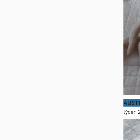
AUST
týden 