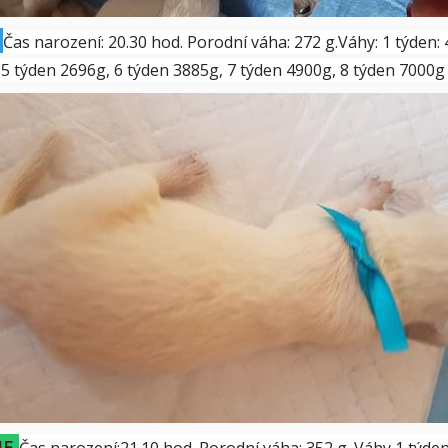
X
Čas narození: 20.30 hod. Porodní váha: 272 g.Váhy: 1 týden: 
 5 týden 2696g, 6 týden 3885g, 7 týden 4900g, 8 týden 7000
IE
Čas narození:21.10 hod. Porodní váha: 352 g. Váhy 1 týden