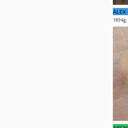
ALE
1894g,
ARCH