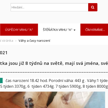
Hledat
ÚSPĚCHY VRHU "A"
ŠTĚŇÁTKA VRHU "A"
ČÍM KRMÍME...
í stránka
Váhy a časy narození
2021
tka jsou již 8 týdnů na světě, mají svá jména, s
----------------------------------------------------------------
L
čas narození 18.42 hod. Porodní váha: 443 g . Váhy:1 týde
 5 týden 3370g, 6 týden 4734g. 7 týden 5900g, 8 týden 8000