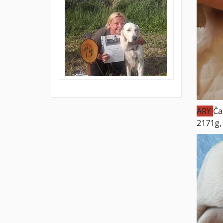
ARY
Ča
2171g,