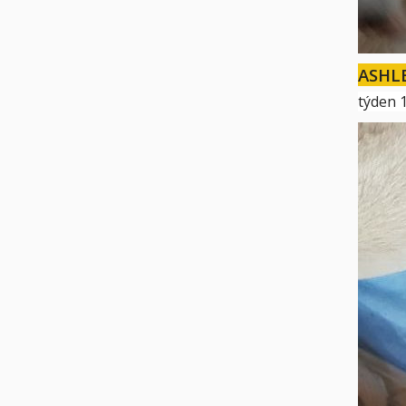
ASHL
týden 