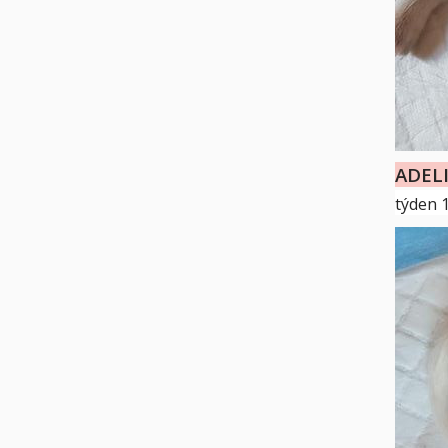
ADEL
týden 