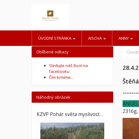
ÚVODNÍ STRÁNKA
AISCHA
ANNY
Oblíbené odkazy
Úvodn
Sledujte náš život na
28.4.
facebooku
Čím krmíme...
Štěňá
-------
Náhodný obrázek
ANGE
2316g,
KZVP Pohár světa myslivost…