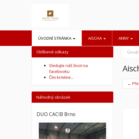
ÚVODNÍ STRÁNKA
AISCHA
ANNY
Oblíbené odkazy
Úvodn
Sledujte náš život na
Aisc
facebooku
Čím krmíme...
← Pře
Náhodný obrázek
DUO CACIB Brno