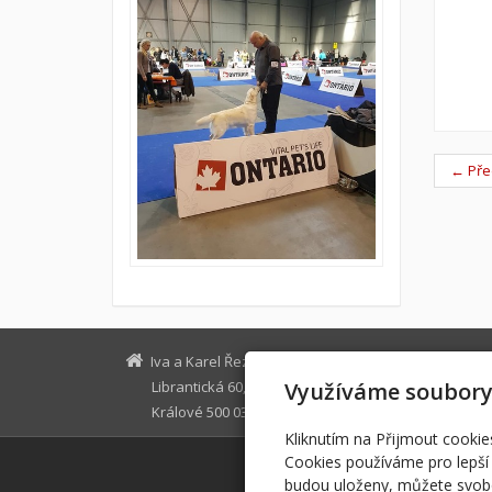
← Pře
Iva a Karel Řezníčkovi
reznickova
Využíváme soubory
Librantická 60, Hradec
+42060660
Králové 500 03
Facebook
Kliknutím na Přijmout cookie
Cookies používáme pro lepší 
budou uloženy, můžete svobo