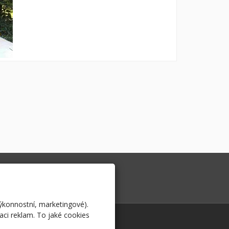
pěchy vrhu "A"
O nás
ěňátka vrhu "A"
m krmíme...
výkonnostní, marketingové).
aci reklam. To jaké cookies