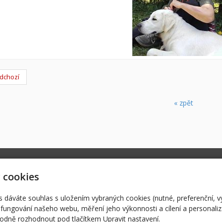
dchozí
« zpět
.iva@seznam.cz
Úvodní stránka
Ús
 cookies
2205
AISCHA
Št
ANNY
Čí
s dáváte souhlas s uložením vybraných cookies (nutné, preferenční, 
fungování našeho webu, měření jeho výkonnosti a cílení a personaliz
© 2026
Iva a Karel Řezníčkovi
-
|
Mapa webu
dně rozhodnout pod tlačítkem Upravit nastavení.