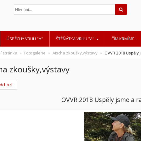
Hledat
ÚSPĚCHY VRHU "A"
ŠTĚŇÁTKA VRHU "A"
ČÍM KRMÍME...
í stránka
Fotogalerie
Aischa zkoušky,výstavy
OVVR 2018 Uspěly 
ha zkoušky,výstavy
dchozí
OVVR 2018 Uspěly jsme a r