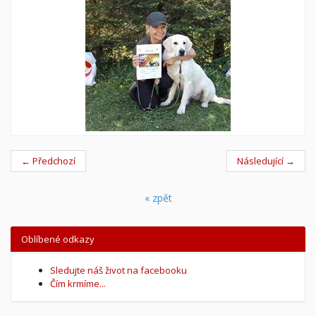
← Předchozí
Následující →
« zpět
Oblíbené odkazy
Sledujte náš život na facebooku
Čím krmíme...