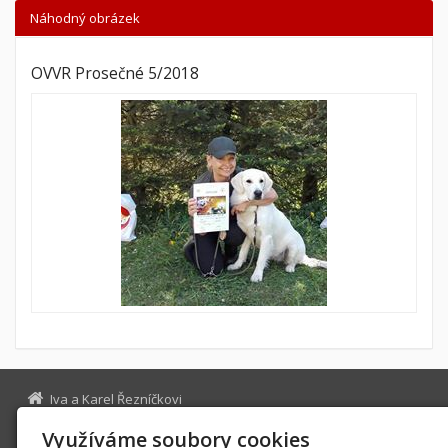
Náhodný obrázek
OVVR Prosečné 5/2018
Iva a Karel Řezníčkovi
Librantická 60, Hradec Králové 500 03
Využíváme soubory cookies